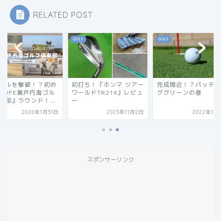
RELATED POST
F
GOLF
GOLF
打ち！『ホンマ ツアー
完成間近！？パッティン
ライバルを撃破！？
ールドTR21X』レビュ
ググリーンの巻
ての『JFE瀬戸内海
フ倶楽部』ラウンド！.
2023年11月2日
2022年11月1日
2026年1
スポンサーリンク