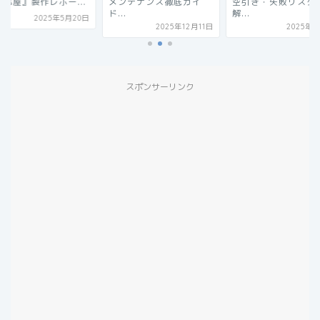
ンテナンス徹底ガイ
空引き・失敗リスクを
根裏部屋』製作レポー.
.
解...
2025年5月
2025年12月11日
2025年6月3日
スポンサーリンク