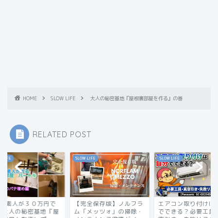
HOME
SLOW LIFE
大人の秘密基地『屋根裏部屋を作る』の巻
RELATED POST
 LIFE
SLOW LIFE
SLOW LIFE
完全保存版】ノルフラ
エアコン取り付けは自分
DIYド素人が３０万
「メッツォ」の掃除・
でできる？必要工具・真
作る大人の秘密基地