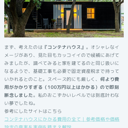
まず、考えたのは
『コンテナハウス』
。オシャレなイ
メージがあり、見た目もカッコイイので候補にあげて
みましたが、調べてみると家を建てるのと同じ扱いに
なるようで、基礎工事も必要で固定資産税まで持って
いかれるとのこと。スペース的にも厳しく、
何より費
用がかかりすぎる（100万円以上はかかる）ので即刻
断念しました
。私のおこずかいレベルでは到底叶わな
い夢でしたね。
参考にしたサイトはこちら
コンテナハウスにかかる費用の全て｜参考価格や価格
設定の真実を実例を踏まえ解説