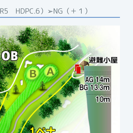
5 HDPC.6）➢NG（＋１）