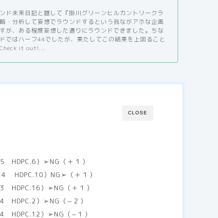
ンド未来日記と題して『掛川グリーンヒルカントリークラ
略・分析して妄想でラウンドするという我ながアホな企画
すが、ある程度妄想した通りにラウンドできました。ちな
ドではハーフ44でしたが、果たしてこの結果を上回ること
k it out!...
CLOSE
5 HDPC.6）➢NG（＋１）
４ HDPC.10）NG➢（＋１）
 HDPC.16）➢NG（＋１）
 HDPC.2）➢NG（−２）
 HDPC.12）➢NG（−１）