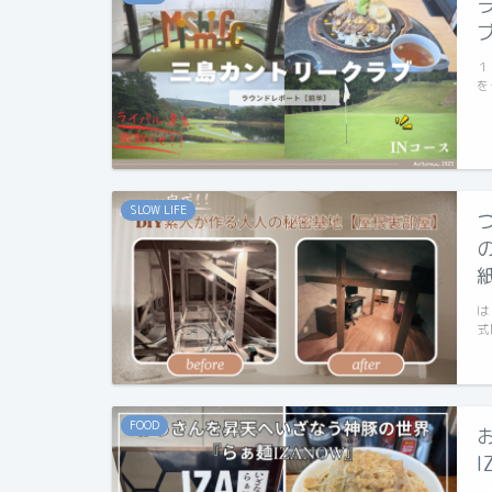
１
を
SLOW LIFE
は
式
FOOD
I