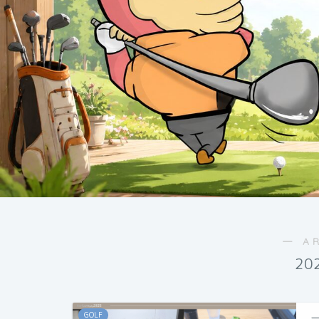
― A
20
GOLF