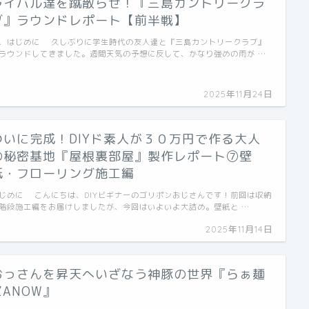
ライバル達を蹴散らせ！『三島カントリークラ
ブ』ラウンドレポート【前半戦】
．はじめに 久しぶりに学生時代の友人達と『三島カントリークラブ』
ラウンドしてきました。週間天気の予想に反して、かなり強めの雨が …
2025年11月24日
ついに完成！DIYド素人が３０万円で作る大人
の秘密基地『屋根裏部屋』製作レポート⑦壁
紙・フローリング施工編
じめに こんにちは、DIYビギナーのゴリポンおじさんです！前回は収納
階段施工編をお届けしましたが、今回はいよいよ大詰め。壁紙と …
2025年11月14日
おっさんを昇天へいざなう神豚の世界『らぁ麺
ZANOW』