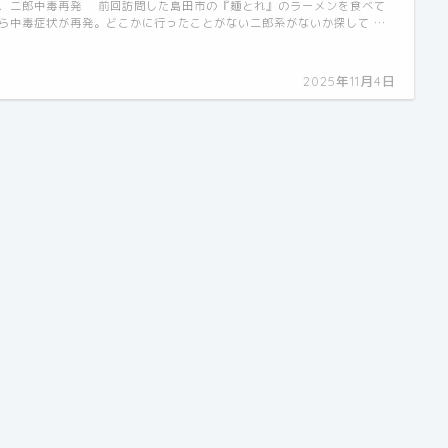
．二郎中毒再発 前回訪問した島田市の『麺とれ』のラーメンを食べて
ら中毒症状が再発。どこかに行ったことがない二郎系がないか探して …
2025年11月4日