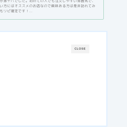
が激ヤバでした。初めての人でも注文しやすい雰囲気で、
い方にはオススメのお店なので興味ある方は是非訪れてみ
リピ確定です！...
CLOSE