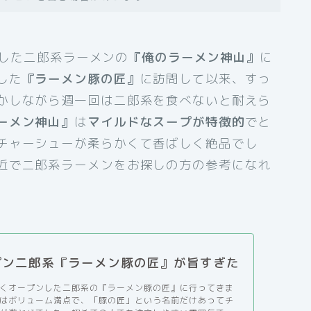
日)した二郎系ラーメンの
『俺のラーメン神山』
に
した
『ラーメン豚の匠』
に訪問して以来、すっ
かしながら週一回は二郎系を食べないと耐えら
ーメン神山』
は
マイルドなスープが特徴的
でと
チャーシューが柔らかくて香ばしく絶品でし
近で二郎系ラーメンをお探しの方の参考になれ
プン二郎系『ラーメン豚の匠』が旨すぎた
くオープンした二郎系の『ラーメン豚の匠』に行ってきま
はボリューム満点で、「豚の匠」という名前だけあってチ