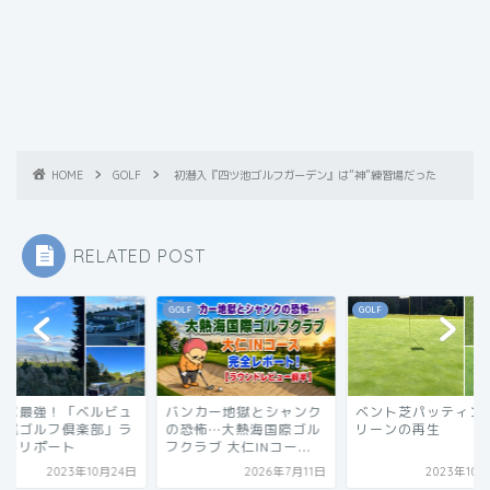
HOME
GOLF
初潜入『四ツ池ゴルフガーデン』は”神”練習場だった
RELATED POST
F
GOLF
GOLF
ンカー地獄とシャンク
ベント芝パッティンググ
コスパ最強！「ベル
恐怖…大熱海国際ゴル
リーンの再生
ー長尾ゴルフ倶楽部
ラブ 大仁INコー...
ウンドリポート
2026年7月11日
2023年10月25日
2023年10