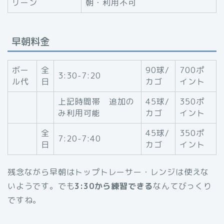
リーン
朝・利用不可
早朝料金
ボー
全
90球/
700ポ
3:30-7:20
ル代
日
カゴ
イント
上記時間帯 追加の
45球/
350ポ
み利用可能
カゴ
イント
全
45球/
350ポ
7:20-7:40
日
カゴ
イント
残念ながら早朝はトップトレーサー・レンジは使えな
いようです。でも
3:30から練習できる
なんてびっくり
ですね。