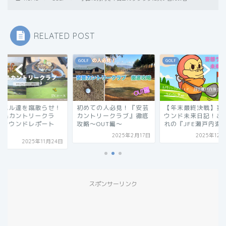
RELATED POST
GOLF
GOLF
GOLF
散らせ！
初めての人必見！『安芸
【年末最終決戦】妄想ラ
ライ
ークラ
カントリークラブ』徹底
ウンド未来日記！あこが
『三
ポート
攻略〜OUT編〜
れの『JFE瀬戸内海ゴ...
ブ』
【前..
2025年2月17日
2025年12月26日
11月24日
スポンサーリンク