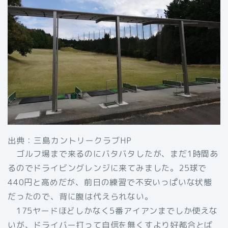
出典：三島カントリークラブHP
ゴルフ場まで来るのにバタバタしたが、まだ1時間あ
るのでドライビングレンジに来てみました。25球で
440円と高めだが、前日の練習で不安いっぱいな状態
だったので、背に腹は代えられない。
175ヤードほどしかなく5番アイアンまでしか使えな
いが、ドライバー打って自信を無くすより好都合とば