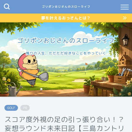
ゴリポンおじさんのスローライフ
夢を叶えるおっさんとは？
ゴリポンおじさんのスローライフ
残りの人生、ただただ好きなことをやっていく
GOLF
PR
スコア度外視の足の引っ張り合い！？
妄想ラウンド未来日記【三島カントリ