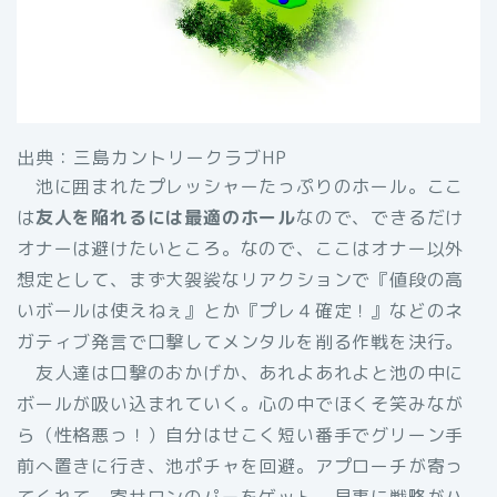
出典：三島カントリークラブHP
池に囲まれたプレッシャーたっぷりのホール。ここ
は
友人を陥れるには最適のホール
なので、できるだけ
オナーは避けたいところ。なので、ここはオナー以外
想定として、まず大袈裟なリアクションで『値段の高
いボールは使えねぇ』とか『プレ４確定！』などのネ
ガティブ発言で口撃してメンタルを削る作戦を決行。
友人達は口撃のおかげか、あれよあれよと池の中に
ボールが吸い込まれていく。心の中でほくそ笑みなが
ら（性格悪っ！）自分はせこく短い番手でグリーン手
前へ置きに行き、池ポチャを回避。アプローチが寄っ
てくれて、寄せワンのパーをゲット。見事に戦略がハ